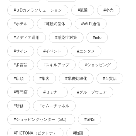
#３Dカメラソリューション
#流通
#小売
#ホテル
#可動式筐体
#Wi-Fi通信
#メディア運用
#感染症対策
#info
#サイン
#イベント
#エンタメ
#多言語
#スキルアップ
#ショッピング
#店頭
#集客
#業務効率化
#百貨店
#専門店
#セミナー
#グループウェア
#研修
#オムニチャネル
#ショッピングセンター（SC）
#SNS
#PICTONA（ピクトナ）
#動画