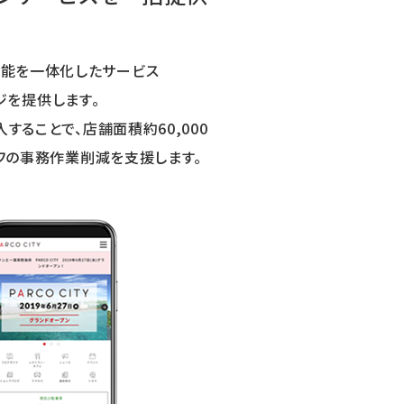
ニュース
更新機能を一体化したサービス
採用情報
ジを提供します。
メンバー
ることで、店舗面積約60,000
会社情報
ッフの事務作業削減を支援します。
会社概要
コーポレートメッセージ
お問い合わせ
資料ダウンロード