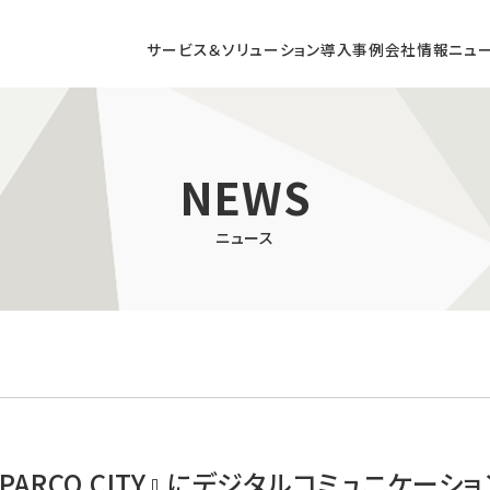
サービス＆ソリューション
導入事例
会社情報
ニュ
DX CONSULTING
NEWS
ニュース
コンサルティング
店頭DXコンサルティング
/ AR / VRによる
商業施設向け
型コンテンツの開発
デジタルサイネージ
PARCO CITY』 にデジタルコミュニケー