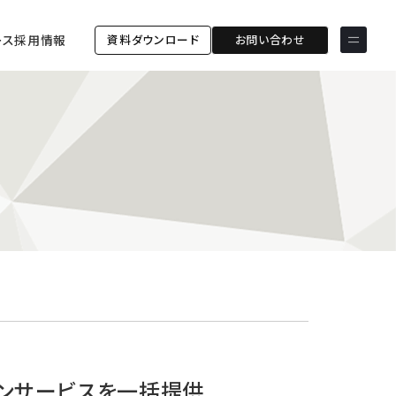
資料ダウンロード
お問い合わせ
ース
採用情報
サービス & ソリューション
PICTONA
店頭
PDM XR
集客
デジタルサイネージ
マーケティング
wezero
業務効率化
しふとん
ショッピング
ウェブアクセシビリティ
スキルアップ
導入事例
ESGコンサルティング
ESG連携強化コミュニケー
お客様の声
ションツール「wezero」
ションサービスを一括提供
クライアント一覧