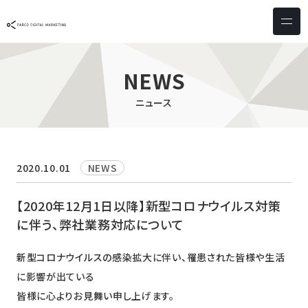
サービス & ソリューション
PICTONA
店頭
NEWS
PDM XR
集客
ニュース
デジタルサイネージ
マーケティング
wezero
業務効率化
しふとん
ショッピング
2020.10.01
NEWS
ウェブアクセシビリティ
スキルアップ
【2020年12月1日以降】新型コロナウイルス対策
に伴う、弊社業務対応について
導入事例
新型コロナウイルスの感染拡大に伴い、罹患された皆様や生活
お客様の声
に影響が出ている
クライアント一覧
皆様に心よりお見舞い申し上げます。