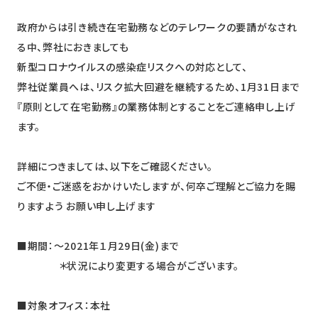
ニュース
政府からは引き続き在宅勤務などのテレワークの要請がなされ
採用情報
る中、弊社におきましても
新型コロナウイルスの感染症リスクへの対応として、
メンバー
弊社従業員へは、リスク拡大回避を継続するため、1月31日まで
『原則として在宅勤務』の業務体制とすることをご連絡申し上げ
会社情報
ます。
会社概要
コーポレートメッセージ
詳細につきましては、以下をご確認ください。
ご不便・ご迷惑をおかけいたしますが、何卒ご理解とご協力を賜
お問い合わせ
資料ダウンロード
りますよう お願い申し上げます
■期間：～2021年１月29日(金)まで
＊状況により変更する場合がございます。
■対象オフィス：本社