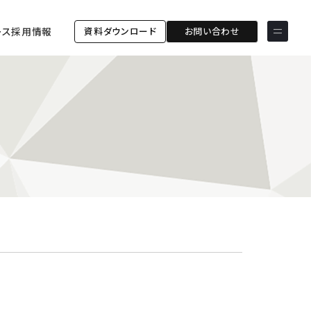
資料ダウンロード
お問い合わせ
ース
採用情報
サービス & ソリューション
PICTONA
店頭
PDM XR
集客
デジタルサイネージ
マーケティング
wezero
業務効率化
しふとん
ショッピング
ウェブアクセシビリティ
スキルアップ
導入事例
ESGコンサルティング
ESG連携強化コミュニケー
お客様の声
ションツール「wezero」
クライアント一覧