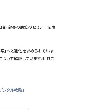
ニュース
採用情報
ング1部 部長の唐笠のセミナー記事
メンバー
会社情報
会社概要
提案」へと進化を求められていま
コーポレートメッセージ
について解説しています。ぜひご
お問い合わせ
資料ダウンロード
デジタル戦略」