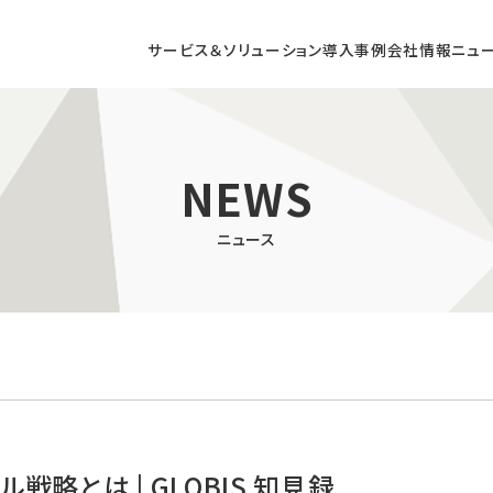
サービス＆ソリューション
導入事例
会社情報
ニュ
DX CONSULTING
NEWS
ニュース
コンサルティング
店頭DXコンサルティング
/ AR / VRによる
商業施設向け
型コンテンツの開発
デジタルサイネージ
略とは | GLOBIS 知見録