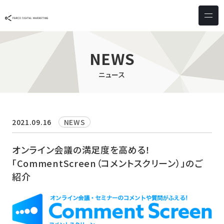
サービス & ソリューション
PICTONA
店頭
NEWS
PDM XR
集客
ニュース
デジタルサイネージ
マーケティング
wezero
業務効率化
しふとん
ショッピング
2021.09.16
NEWS
ウェブアクセシビリティ
スキルアップ
オンライン会議の満足度を高める！
「CommentScreen（コメントスクリーン）」のご
導入事例
紹介
お客様の声
クライアント一覧