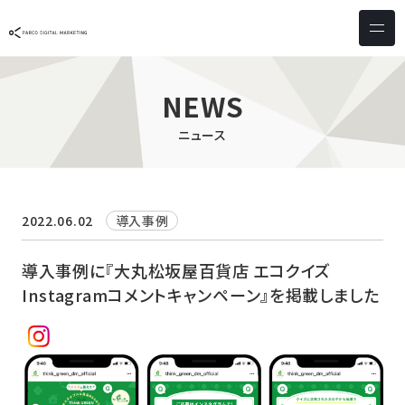
サービス & ソリューション
PICTONA
店頭
NEWS
PDM XR
集客
ニュース
デジタルサイネージ
マーケティング
wezero
業務効率化
しふとん
ショッピング
2022.06.02
導入事例
ウェブアクセシビリティ
スキルアップ
導入事例に『大丸松坂屋百貨店 エコクイズ
Instagramコメントキャンペーン』を掲載しました
導入事例
お客様の声
クライアント一覧