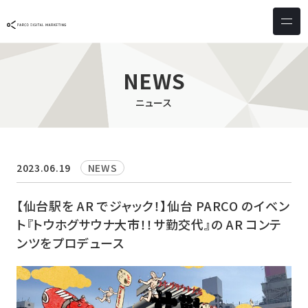
サービス & ソリューション
PICTONA
店頭
NEWS
PDM XR
集客
ニュース
デジタルサイネージ
マーケティング
wezero
業務効率化
しふとん
ショッピング
2023.06.19
NEWS
ウェブアクセシビリティ
スキルアップ
【仙台駅を AR でジャック！】仙台 PARCO のイベン
ト『トウホグサウナ大市！！サ勤交代』の AR コンテ
導入事例
ンツをプロデュース
お客様の声
クライアント一覧