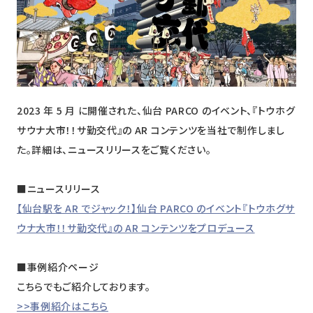
ニュース
採用情報
メンバー
会社情報
2023 年 5 月 に開催された、仙台 PARCO のイベント、『トウホグ
サウナ大市！！サ勤交代』の AR コンテンツを当社で制作しまし
会社概要
た。詳細は、ニュースリリースをご覧ください。
コーポレートメッセージ
■ニュースリリース
お問い合わせ
資料ダウンロード
【仙台駅を AR でジャック！】仙台 PARCO のイベント『トウホグサ
ウナ大市！！サ勤交代』の AR コンテンツをプロデュース
■事例紹介ページ
こちらでもご紹介しております。
>>事例紹介はこちら