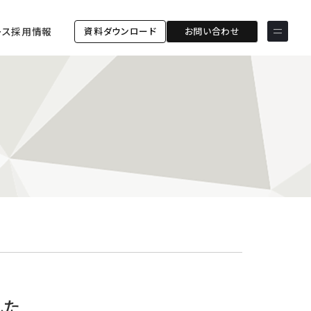
資料ダウンロード
お問い合わせ
ース
採用情報
サービス & ソリューション
PICTONA
店頭
PDM XR
集客
デジタルサイネージ
マーケティング
wezero
業務効率化
しふとん
ショッピング
ウェブアクセシビリティ
スキルアップ
導入事例
ESGコンサルティング
ESG連携強化コミュニケー
お客様の声
ションツール「wezero」
した
クライアント一覧