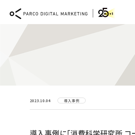
DIGITAL MARKETING
2023.10.04
導入事例
Webコンサルティング
XR
CMS「PICTONA」による
XR 
Web開発と運用
体験
導入事例に「消費科学研究所 コー