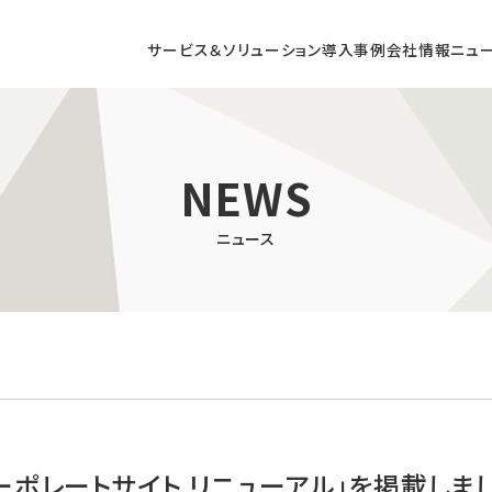
サービス＆ソリューション
導入事例
会社情報
ニュ
DX CONSULTING
NEWS
ニュース
コンサルティング
店頭DXコンサルティング
/ AR / VRによる
商業施設向け
型コンテンツの開発
デジタルサイネージ
ポレートサイト リニューアル」を掲載しま