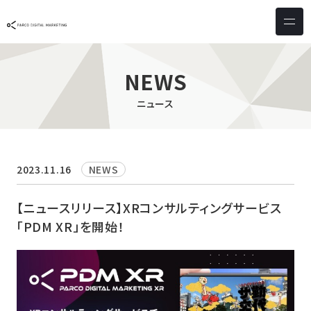
サービス & ソリューション
PICTONA
店頭
NEWS
PDM XR
集客
ニュース
デジタルサイネージ
マーケティング
wezero
業務効率化
しふとん
ショッピング
2023.11.16
NEWS
ウェブアクセシビリティ
スキルアップ
【ニュースリリース】XRコンサルティングサービス
「PDM XR」を開始！
導入事例
お客様の声
クライアント一覧