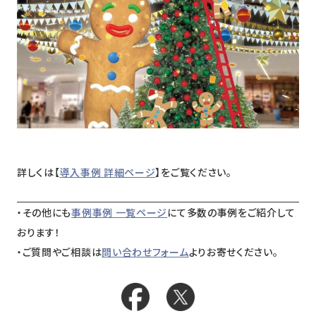
ニュース
採用情報
メンバー
会社情報
会社概要
コーポレートメッセージ
詳しくは【
導入事例 詳細ページ
】をご覧ください。
お問い合わせ
資料ダウンロード
・その他にも
事例事例 一覧ページ
にて多数の事例をご紹介して
おります！
・ご質問やご相談は
問い合わせフォーム
よりお寄せください。