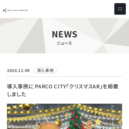
サービス & ソリューション
PICTONA
店頭
NEWS
PDM XR
集客
ニュース
デジタルサイネージ
マーケティング
wezero
業務効率化
しふとん
ショッピング
2024.12.09
導入事例
ウェブアクセシビリティ
スキルアップ
導入事例に PARCO CITY「クリスマスAR」を掲載
しました
導入事例
お客様の声
クライアント一覧