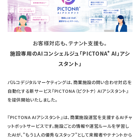
ニュース
採用情報
メンバー
お客様対応も、テナント支援も。
会社情報
®
施設専用のAIコンシェルジュ「PICTONA
AI」アシ
会社概要
スタント」
コーポレートメッセージ
パルコデジタルマーケティングは、商業施設の問い合わせ対応を
お問い合わせ
資料ダウンロード
自動化する新サービス『PICTONA（ピクトナ） AIアシスタント』
を提供開始いたしました。
『PICTONA AIアシスタント』は、商業施設運営を支援するAIチャ
ットボットサービスです。施設ごとの情報や運営ルールを学習し
たAIが、”もう1人の優秀なスタッフ”として来館者やテナントから