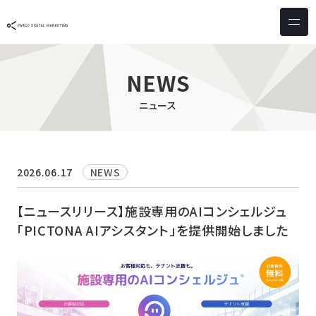
サービス & ソリューション
PICTONA
店頭
NEWS
PDM XR
集客
ニュース
デジタルサイネージ
マーケティング
wezero
業務効率化
しふとん
ショッピング
2026.06.17
NEWS
ウェブアクセシビリティ
スキルアップ
【ニュースリリース】施設専用のAIコンシェルジュ
「PICTONA AIアシスタント」を提供開始しました
導入事例
お客様の声
クライアント一覧