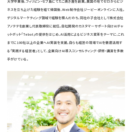
大学卒業後、フィリピン・セブ島にてたこ焼き屋を創業。異国の地でゼロからビジ
ネスを立ち上げた経験を経て帰国後、Web制作会社ジーピーオンラインに入社。
デジタルマーケティング領域で経験を積んだのち、同社の子会社として株式会社
アノテテを創業し代表取締役に就任。自社開発のカスタマーサポート向けAIチャ
ットボット「Tebot」の提供をはじめ、AI活用によるビジネス変革をテーマに、これ
までに100社以上の企業へAI実装を支援。自らも経営の現場でAIを徹底活用す
る「実践する経営者」として、企業向けAI導入コンサルティング・研修・講演を多数
手がけている。