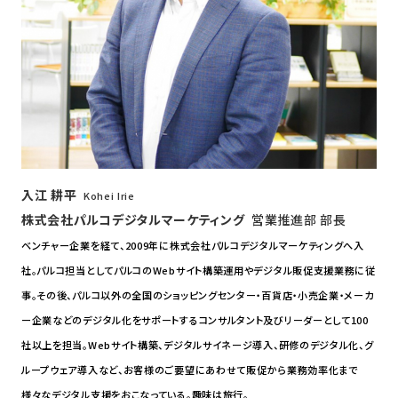
入江 耕平
Kohei Irie
株式会社パルコデジタルマーケティング
営業推進部 部長
ベンチャー企業を経て、2009年に株式会社パルコデジタルマーケティングへ入
社。パルコ担当としてパルコのWebサイト構築運用やデジタル販促支援業務に従
事。その後、パルコ以外の全国のショッピングセンター・百貨店・小売企業・メーカ
ー企業などのデジタル化をサポートするコンサルタント及びリーダーとして100
社以上を担当。Webサイト構築、デジタルサイネージ導入、研修のデジタル化、グ
ループウェア導入など、お客様のご要望にあわせて販促から業務効率化まで
様々なデジタル支援をおこなっている。趣味は旅行。