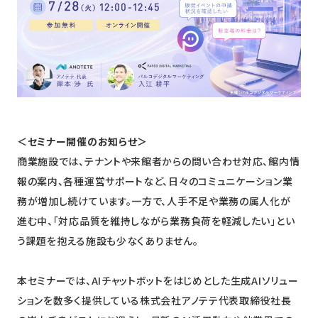
ニュース
採用情報
メンバー
会社情報
会社概要
＜セミナー開催のお知らせ＞
コーポレートメッセージ
商業施設では、テナントや来館者からの問い合わせ対応、館内情
報の案内、各種運営サポートなど、日々のコミュニケーション業
務が増加し続けています。一方で、人手不足や業務の属人化が
お問い合わせ
資料ダウンロード
進む中、「対応品質を維持しながら業務負荷を軽減したい」とい
う課題を抱える施設も少なくありません。
本セミナーでは、AIチャットボットをはじめとした生成AIソリュー
ションを数多く提供している株式会社アノテテ代表取締役社長