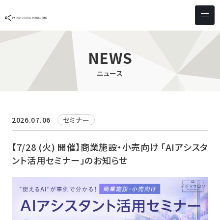
サービス & ソリューション
PICTONA
店頭
NEWS
PDM XR
集客
ニュース
デジタルサイネージ
マーケティング
wezero
業務効率化
しふとん
ショッピング
2026.07.06
セミナー
ウェブアクセシビリティ
スキルアップ
【7/28 (火) 開催】商業施設・小売向け 「AIアシスタ
ント活用セミナー」のお知らせ
導入事例
お客様の声
クライアント一覧