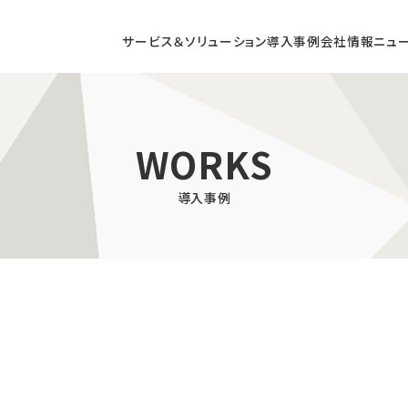
サービス＆ソリューション
導入事例
会社情報
ニュ
DX CONSULTING
WORKS
導入事例
コンサルティング
店頭DXコンサルティング
/ AR / VRによる
商業施設向け
型コンテンツの開発
デジタルサイネージ