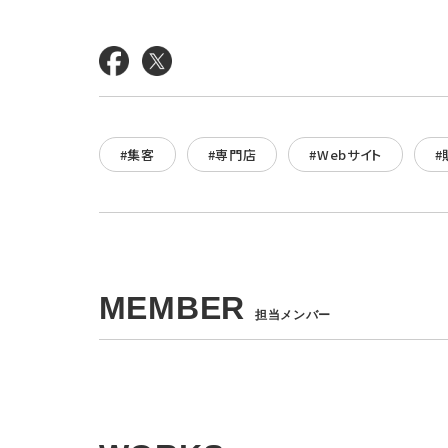
#集客
#専門店
#Webサイト
#
MEMBER
担当メンバー