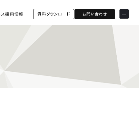
資料ダウンロード
お問い合わせ
ース
採用情報
サービス & ソリューション
PICTONA
店頭
PDM XR
集客
デジタルサイネージ
マーケティング
wezero
業務効率化
しふとん
ショッピング
ウェブアクセシビリティ
スキルアップ
導入事例
ESGコンサルティング
ESG連携強化コミュニケー
お客様の声
ションツール「wezero」
クライアント一覧