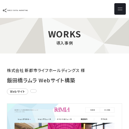
サービス & ソリューション
PICTONA
店頭
WORKS
PDM XR
集客
導入事例
デジタルサイネージ
マーケティング
wezero
業務効率化
しふとん
ショッピング
株式会社 新都市ライフホールディングス 様
ウェブアクセシビリティ
スキルアップ
飯田橋ラムラ Webサイト構築
Webサイト
導入事例
お客様の声
クライアント一覧