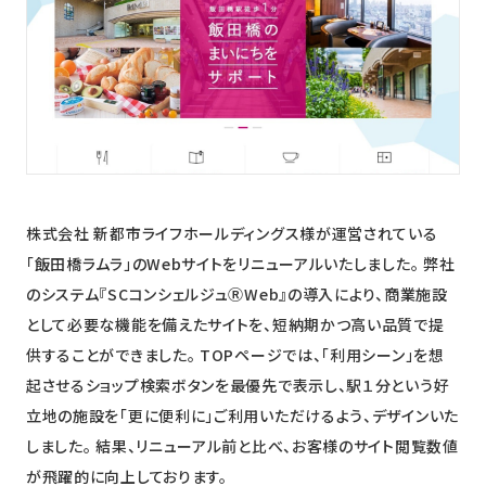
ニュース
採用情報
メンバー
会社情報
会社概要
株式会社 新都市ライフホールディングス様が運営されている
コーポレートメッセージ
「飯田橋ラムラ」のWebサイトをリニューアルいたしました。 弊社
のシステム『SCコンシェルジュⓇWeb』の導入により、商業施設
お問い合わせ
資料ダウンロード
として必要な機能を備えたサイトを、短納期かつ高い品質で提
供することができました。 TOPページでは、「利用シーン」を想
起させるショップ検索ボタンを最優先で表示し、駅１分という好
立地の施設を「更に便利に」ご利用いただけるよう、デザインいた
しました。 結果、リニューアル前と比べ、お客様のサイト閲覧数値
が飛躍的に向上しております。