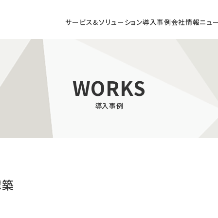
サービス＆ソリューション
導入事例
会社情報
ニュ
DX CONSULTING
WORKS
導入事例
コンサルティング
店頭DXコンサルティング
構築
/ AR / VRによる
商業施設向け
型コンテンツの開発
デジタルサイネージ