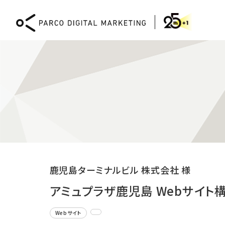
DIGITAL MARKETING
鹿児島ターミナルビル 株式会社 様
Webコンサルティング
XR
アミュプラザ鹿児島 Webサイト
CMS「PICTONA」による
XR 
Web開発と運用
体験
Webサイト