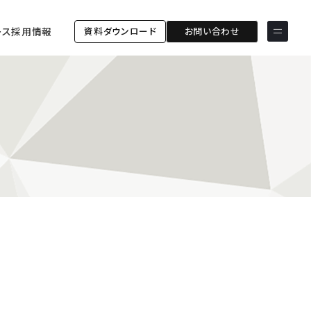
資料ダウンロード
お問い合わせ
ース
採用情報
サービス & ソリューション
PICTONA
店頭
PDM XR
集客
デジタルサイネージ
マーケティング
wezero
業務効率化
しふとん
ショッピング
ウェブアクセシビリティ
スキルアップ
導入事例
ESGコンサルティング
ESG連携強化コミュニケー
お客様の声
ションツール「wezero」
クライアント一覧