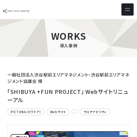
サービス & ソリューション
PICTONA
店頭
WORKS
PDM XR
集客
導入事例
デジタルサイネージ
マーケティング
wezero
業務効率化
しふとん
ショッピング
一般社団法人渋谷駅前エリアマネジメント・渋谷駅前エリアマネ
ジメント協議会 様
ウェブアクセシビリティ
スキルアップ
「SHIBUYA +FUN PROJECT」 Webサイトリニュ
ーアル
導入事例
PICTONA（ピクトナ）
Webサイト
サステナビリティ
お客様の声
クライアント一覧