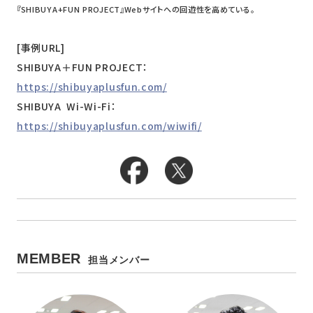
『SHIBUYA+FUN PROJECT』Webサイトへの回遊性を高めている。
[事例URL]
SHIBUYA＋FUN PROJECT：
https://shibuyaplusfun.com/
SHIBUYA Wi-Wi-Fi：
https://shibuyaplusfun.com/wiwifi/
MEMBER
担当メンバー