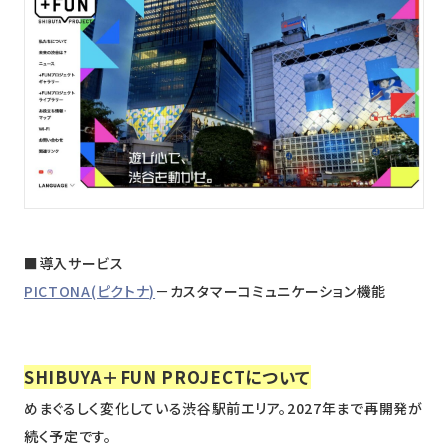
ニュース
採用情報
メンバー
会社情報
会社概要
コーポレートメッセージ
■導入サービス
お問い合わせ
資料ダウンロード
PICTONA(ピクトナ)
－カスタマーコミュニケーション機能
SHIBUYA＋FUN PROJECTについて
めまぐるしく変化している渋谷駅前エリア。2027年まで再開発が
続く予定です。