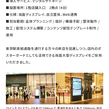
■導入サービス：デジタルサイネージ
■設置場所：1階店舗入口 2拠点（4台）
■仕様：両面ディスプレイ、自立筐体、Web連携
■担当範囲：全体プランニング / 設計 / 機器手配 / 筐体製作 /
施工 / 配信システム構築 / コンテンツ配信テンプレート制作 /
運用
東京駅直結通路を通行する方々の来店を促進しつつ、店内のポ
スターボードとしても活用できる両面大型ディスプレイをご採用
いただきました。
75インチ ディスプレイは高さ1700mmで、筐体を含めると高さ 2300mm。存在