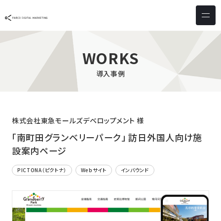
サービス & ソリューション
PICTONA
店頭
WORKS
PDM XR
集客
導入事例
デジタルサイネージ
マーケティング
wezero
業務効率化
しふとん
ショッピング
株式会社東急モールズデベロップメント 様
ウェブアクセシビリティ
スキルアップ
「南町田グランベリーパーク」 訪日外国人向け施
設案内ページ
導入事例
PICTONA（ピクトナ）
Webサイト
インバウンド
お客様の声
クライアント一覧