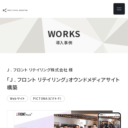
サービス & ソリューション
PICTONA
店頭
WORKS
PDM XR
集客
導入事例
デジタルサイネージ
マーケティング
wezero
業務効率化
しふとん
ショッピング
Ｊ . フロント リテイリング株式会社 様
ウェブアクセシビリティ
スキルアップ
「Ｊ . フロント リテイリング」オウンドメディアサイト
構築
導入事例
Webサイト
PICTONA（ピクトナ）
お客様の声
クライアント一覧