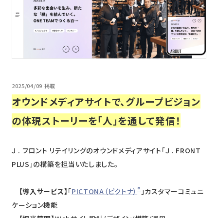
ニュース
採用情報
メンバー
会社情報
2025/04/09 掲載
会社概要
オウンドメディアサイトで、グループビジョン
コーポレートメッセージ
の体現ストーリーを「人」を通して発信！
お問い合わせ
資料ダウンロード
Ｊ . フロント リテイリングのオウンドメディアサイト「Ｊ . FRONT
PLUS」の構築を担当いたしました。
®
【導入サービス】
「
PICTONA（ピクトナ）
」カスタマーコミュニ
ケーション機能