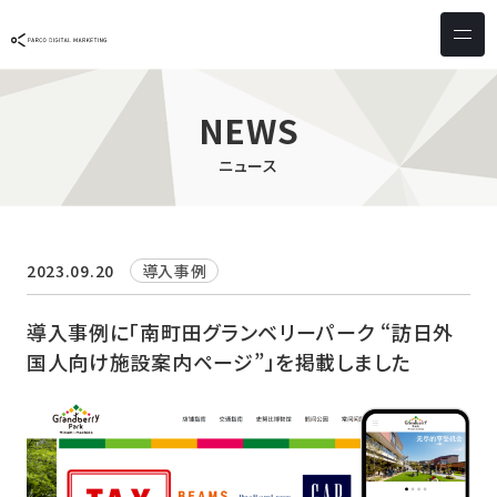
サービス & ソリューション
PICTONA
店頭
NEWS
PDM XR
集客
ニュース
デジタルサイネージ
マーケティング
wezero
業務効率化
しふとん
ショッピング
2023.09.20
導入事例
ウェブアクセシビリティ
スキルアップ
導入事例に「南町田グランベリーパーク “訪日外
国人向け施設案内ページ”」を掲載しました
導入事例
お客様の声
クライアント一覧