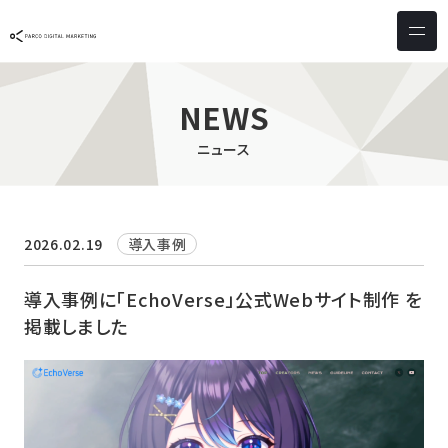
サービス & ソリューション
PICTONA
店頭
NEWS
PDM XR
集客
ニュース
デジタルサイネージ
マーケティング
wezero
業務効率化
しふとん
ショッピング
2026.02.19
導入事例
ウェブアクセシビリティ
スキルアップ
導入事例に「EchoVerse」公式Webサイト制作 を
掲載しました
導入事例
お客様の声
クライアント一覧