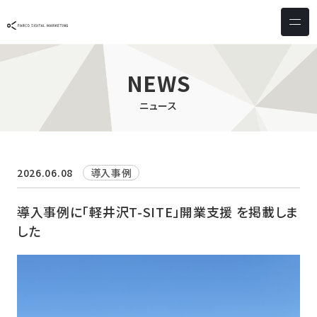
サービス & ソリューション
PICTONA
店頭
NEWS
PDM XR
集客
ニュース
デジタルサイネージ
マーケティング
wezero
業務効率化
しふとん
ショッピング
2026.06.08
導入事例
ウェブアクセシビリティ
スキルアップ
導入事例に「軽井沢T-SITE」開業支援 を掲載しま
した
導入事例
お客様の声
クライアント一覧