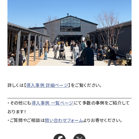
ニュース
採用情報
メンバー
会社情報
会社概要
コーポレートメッセージ
詳しくは【
導入事例 詳細ページ
】をご覧ください。
お問い合わせ
資料ダウンロード
・その他にも
導入事例 一覧ページ
にて多数の事例をご紹介して
おります！
・ご質問やご相談は
問い合わせフォーム
よりお寄せください。