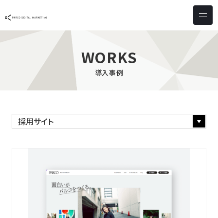
サービス & ソリューション
PICTONA
店頭
WORKS
PDM XR
集客
導入事例
デジタルサイネージ
マーケティング
wezero
業務効率化
しふとん
ショッピング
ウェブアクセシビリティ
スキルアップ
導入事例
お客様の声
クライアント一覧