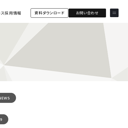
資料ダウンロード
お問い合わせ
ース
採用情報
サービス & ソリューション
PICTONA
店頭
PDM XR
集客
デジタルサイネージ
マーケティング
wezero
業務効率化
しふとん
ショッピング
ウェブアクセシビリティ
スキルアップ
NEWS
導入事例
ESGコンサルティング
ESG連携強化コミュニケー
お客様の声
ションツール「wezero」
19
クライアント一覧