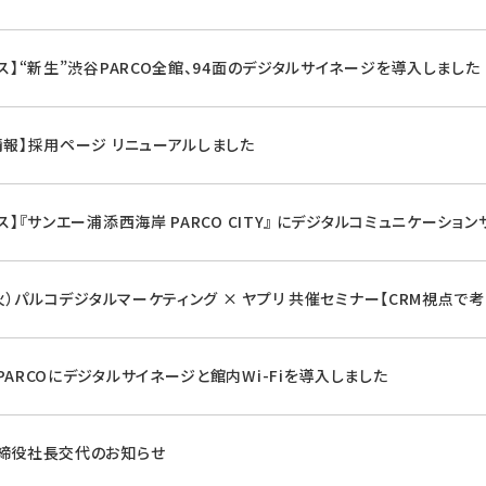
ース】“新生”渋谷PARCO全館、94面のデジタルサイネージを導入しました
情報】採用ページ リニューアルしました
ス】『サンエー浦添西海岸 PARCO CITY』 にデジタルコミュニケーシ
（火）パルコデジタルマーケティング × ヤプリ 共催セミナー【CRM視点で
PARCOにデジタルサイネージと館内Wi-Fiを導入しました
締役社長交代のお知らせ