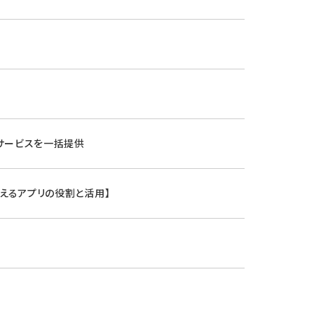
ニュース
採用情報
メンバー
会社情報
会社概要
ョンサービスを一括提供
コーポレートメッセージ
考えるアプリの役割と活用】
お問い合わせ
資料ダウンロード