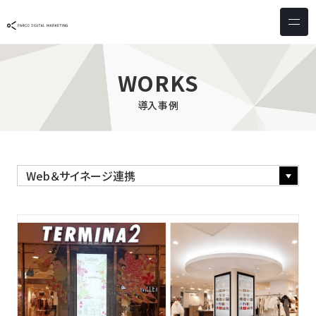
サービス & ソリューション
PICTONA
店頭
WORKS
PDM XR
集客
導入事例
デジタルサイネージ
マーケティング
wezero
業務効率化
しふとん
ショッピング
ウェブアクセシビリティ
スキルアップ
導入事例
お客様の声
クライアント一覧