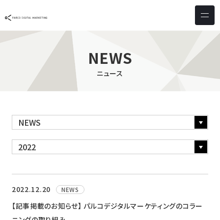
サービス & ソリューション
PICTONA
店頭
NEWS
PDM XR
集客
ニュース
デジタルサイネージ
マーケティング
wezero
業務効率化
しふとん
ショッピング
ウェブアクセシビリティ
スキルアップ
導入事例
お客様の声
2022.12.20
NEWS
【記事掲載のお知らせ】 パルコデジタルマーケティングのコラー
クライアント一覧
ニングの取り組み