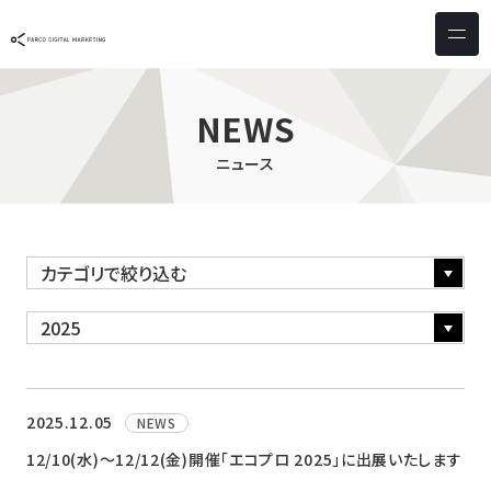
サービス & ソリューション
PICTONA
店頭
NEWS
PDM XR
集客
ニュース
デジタルサイネージ
マーケティング
wezero
業務効率化
しふとん
ショッピング
ウェブアクセシビリティ
スキルアップ
導入事例
お客様の声
2025.12.05
NEWS
12/10(水)～12/12(金)開催「エコプロ 2025」に出展いたします
クライアント一覧