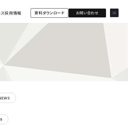
資料ダウンロード
お問い合わせ
ース
採用情報
サービス & ソリューション
PICTONA
店頭
PDM XR
集客
デジタルサイネージ
マーケティング
wezero
業務効率化
しふとん
ショッピング
ウェブアクセシビリティ
スキルアップ
NEWS
導入事例
ESGコンサルティング
ESG連携強化コミュニケー
お客様の声
ションツール「wezero」
19
クライアント一覧