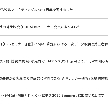
デジタルマーケティングは25+1周年を迎えました
I活用普及協会（GUGA）のパートナー会員になりました
(木)【ESGセミナー開催】Scope3算定における一次データ取得と第三者
8 (火) 開催】商業施設・小売向け 「AIアシスタント活用セミナー」のお知ら
Iの基礎から実践まで体系的に習得できる『AIリテラシー研修』を提供開
火）～9/4（金）開催『ITトレンドEXPO 2026 Summer』に出展いたします