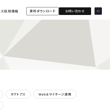
資料ダウンロード
お問い合わせ
ース
採用情報
サービス & ソリューション
PICTONA
店頭
PDM XR
集客
デジタルサイネージ
マーケティング
wezero
業務効率化
しふとん
ショッピング
ウェブアクセシビリティ
スキルアップ
導入事例
ESGコンサルティング
タクトアス
Web＆サイネージ連携
ESG連携強化コミュニケー
お客様の声
ションツール「wezero」
クライアント一覧