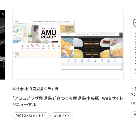
株式会社JR鹿児島シティ 様
一
メ
「アミュプラザ鹿児島」「さつまち鹿児島中央駅」Webサイト
「
リニューアル
PICTONA（ピクトナ）
Webサイト