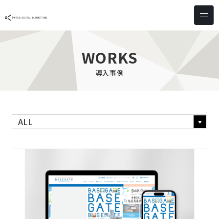
サービス & ソリューション
PICTONA
店頭
WORKS
PDM XR
集客
導入事例
デジタルサイネージ
マーケティング
wezero
業務効率化
しふとん
ショッピング
ウェブアクセシビリティ
スキルアップ
導入事例
お客様の声
クライアント一覧