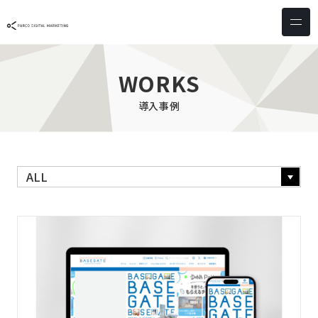
サービス & ソリューション
PICTONA
店頭
WORKS
PDM XR
集客
導入事例
デジタルサイネージ
マーケティング
wezero
業務効率化
しふとん
ショッピング
ウェブアクセシビリティ
スキルアップ
導入事例
お客様の声
クライアント一覧