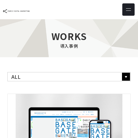
サービス & ソリューション
PICTONA
店頭
WORKS
PDM XR
集客
導入事例
デジタルサイネージ
マーケティング
wezero
業務効率化
しふとん
ショッピング
ウェブアクセシビリティ
スキルアップ
導入事例
お客様の声
クライアント一覧